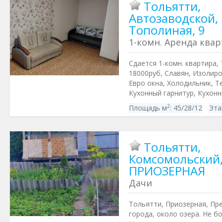
Тольятти,
Автозаводской,
Тополиная, 9
1-комн. Аренда ква
Сдается 1-комн. квартира, 
18000руб, Славян, Изолиро
Евро окна, Холодильник, Т
Кухонный гарнитур, Кухонны
2
Площадь м
:
45/28/12
Эта
Тольятти,
Комсомольский
ПРИОЗЕРНАЯ
Дачи
Тольятти, Приозерная, Пре
города, около озера. Не б