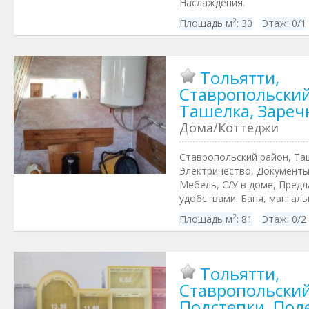
Наслаждения.
2
Площадь м
:
30
Этаж:
0/1
Тольятти,
Ставропольский
Ташелка, Зареч
Дома/Коттеджи
Ставропольский район, Таш
Электричество, Документы
Мебель, С/У в доме, Предл
удобствами. Баня, мангальн
2
Площадь м
:
81
Этаж:
0/2
Тольятти,
Ставропольский
Подстепки, Поле