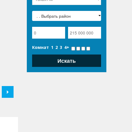
. . Выбрать район
Комнат
1
2
3
4+