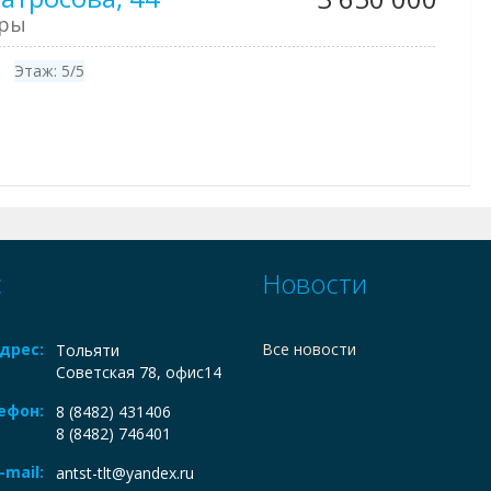
иры
Этаж:
5/5
с
Новости
дрес:
Все новости
Тольяти
Советская 78, офис14
ефон:
8 (8482) 431406
8 (8482) 746401
-mail:
antst-tlt@yandex.ru