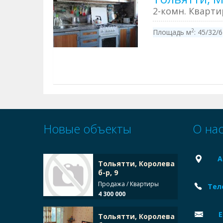
2-комн. Кварт
2
Площадь м
:
45/32/6
Новые объекты
О на
А
Тольятти, Королева
б-р, 9
Продажа / Квартиры
Тел
4 300 000
E
Тольятти, Королева