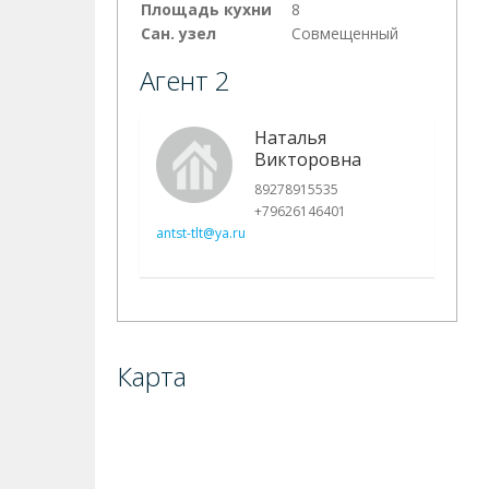
Площадь кухни
8
Сан. узел
Совмещенный
Агент 2
Наталья
Викторовна
89278915535
+79626146401
antst-tlt@ya.ru
Карта