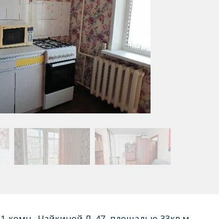
1-комн.,
Чайкиной Л. 47
, площадью 33кв.м.