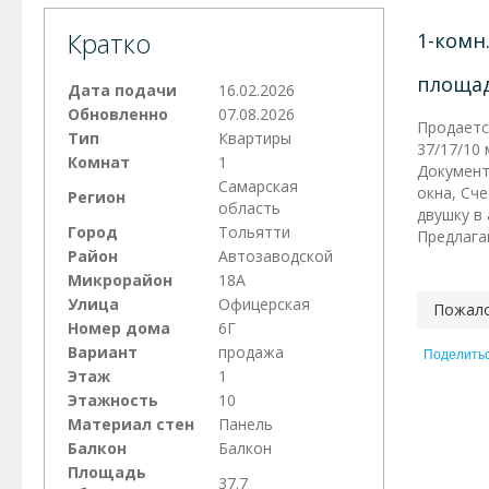
Кратко
1-комн
площад
Дата подачи
16.02.2026
Обновленно
07.08.2026
Продаетс
Тип
Квартиры
37/17/10
Комнат
1
Документ
Самарская
окна, Сч
Регион
область
двушку в
Город
Тольятти
Предлага
Район
Автозаводской
Микрорайон
18А
Улица
Офицерская
Пожало
Номер дома
6Г
Вариант
продажа
Поделить
Этаж
1
Этажность
10
Материал стен
Панель
Балкон
Балкон
Площадь
37.7