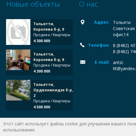
Новые объекты
О нас
Адрес:
Тольяти
Тольятти,
Советская 
Королева б-р, 9
офис14
Продажа / Квартиры
4 300 000
Телефон:
8 (8482) 4
8 (8482) 7
Тольятти,
Королева б-р, 9
E-mail:
antst-
Продажа / Квартиры
tlt@yandex.
4 300 000
Тольятти,
Орджоникидзе б-р,
2
Продажа / Квартиры
4 500 000
Этот сайт использует файлы cookie для улучшения вашего пол
использование.
Место для счетчиков