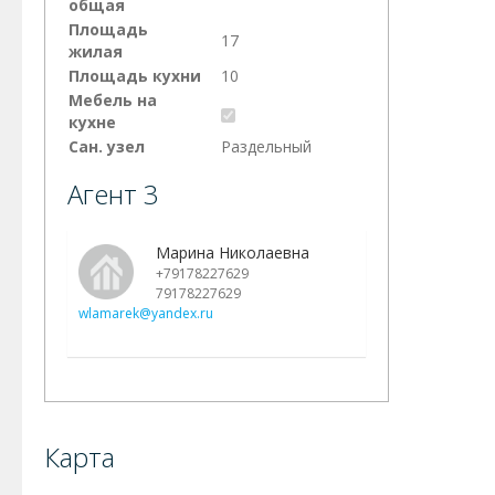
общая
Площадь
17
жилая
Площадь кухни
10
Мебель на
кухне
Сан. узел
Раздельный
Агент 3
Марина Николаевна
+79178227629
79178227629
wlamarek@yandex.ru
Карта