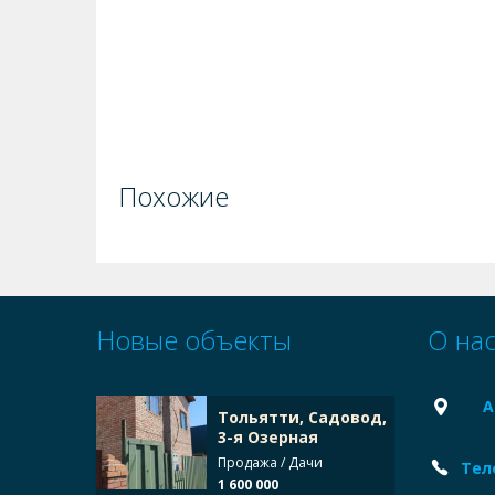
Похожие
Новые объекты
О на
А
Тольятти, Садовод,
3-я Озерная
Продажа / Дачи
Тел
1 600 000