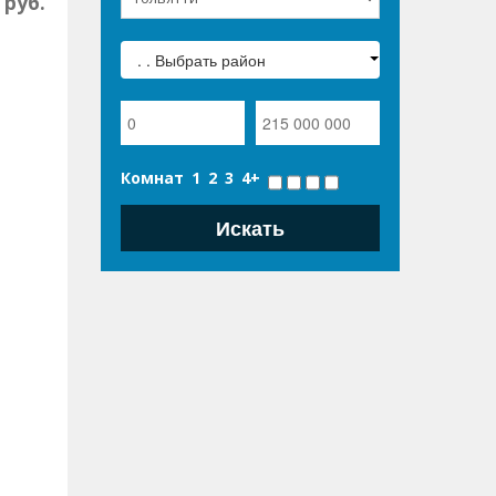
руб.
. . Выбрать район
Комнат
1
2
3
4+