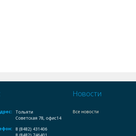
с
Новости
дрес:
Все новости
Тольяти
Советская 78, офис14
ефон:
8 (8482) 431406
8 (8482) 746401