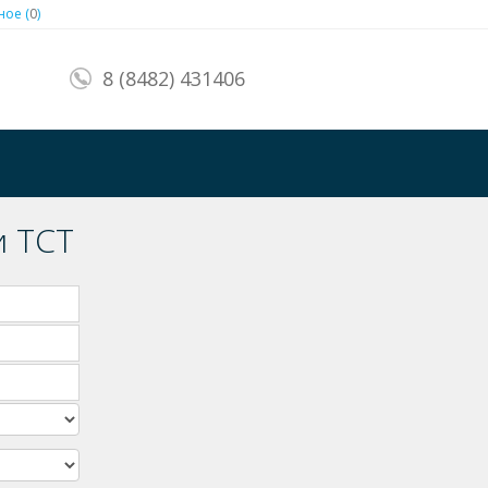
ое (
0
)
8 (8482) 431406
и ТСТ