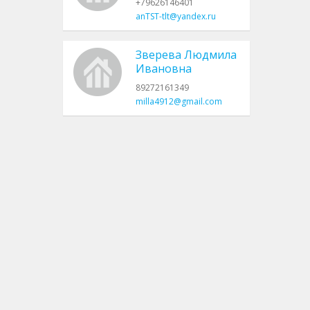
+79626146401
anTST-tlt@yandex.ru
Зверева Людмила
Ивановна
89272161349
milla4912@gmail.com