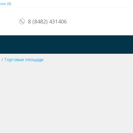
ое (
0
)
8 (8482) 431406
й
/
Торговые площади