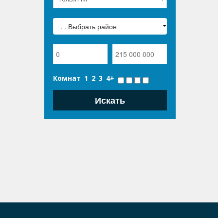
. . Выбрать район
Комнат
1
2
3
4+